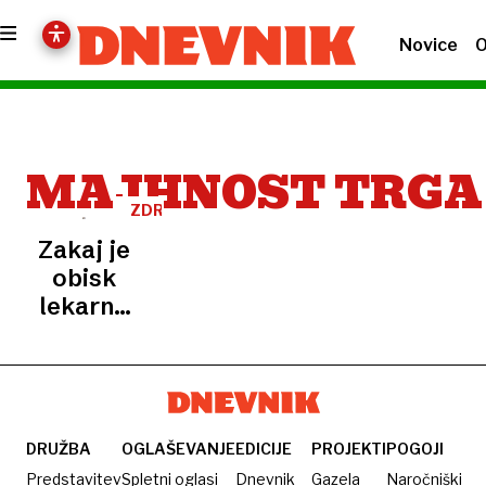
Novice
O
MAJHNOST TRGA
ZDRAVILA
BREZ
Zakaj je
RECEPTA
obisk
lekarne
vse
dražji
DRUŽBA
OGLAŠEVANJE
EDICIJE
PROJEKTI
POGOJI
Predstavitev
Spletni oglasi
Dnevnik
Gazela
Naročniški