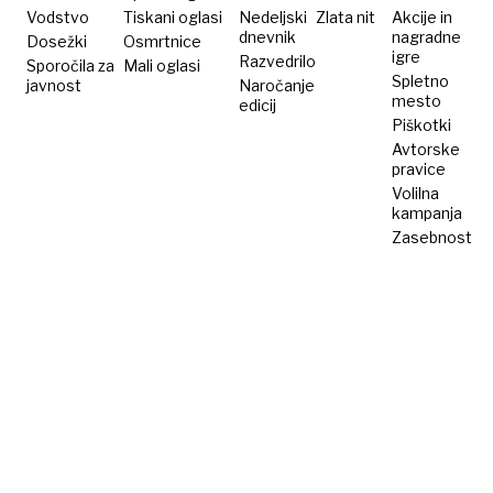
Vodstvo
Tiskani oglasi
Nedeljski
Zlata nit
Akcije in
dnevnik
nagradne
Dosežki
Osmrtnice
igre
Razvedrilo
Sporočila za
Mali oglasi
Spletno
javnost
Naročanje
mesto
edicij
Piškotki
Avtorske
pravice
Volilna
kampanja
Zasebnost