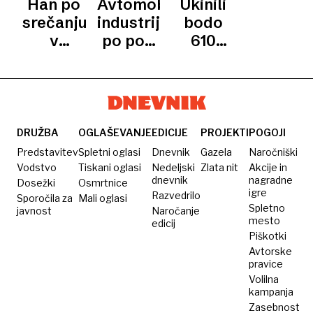
Han po
Avtomobilska
Ukinili
stavko
smo
srečanju
industrija
bodo
dobro
v
po poti
610
“zvozili”
Mahleju:
tekstilne?
delovnih
Situacija
mest
je še
težja,
kot sem
DRUŽBA
OGLAŠEVANJE
EDICIJE
PROJEKTI
POGOJI
si
Predstavitev
Spletni oglasi
Dnevnik
Gazela
Naročniški
predstavljal
Vodstvo
Tiskani oglasi
Nedeljski
Zlata nit
Akcije in
dnevnik
nagradne
Dosežki
Osmrtnice
igre
Razvedrilo
Sporočila za
Mali oglasi
Spletno
javnost
Naročanje
mesto
edicij
Piškotki
Avtorske
pravice
Volilna
kampanja
Zasebnost