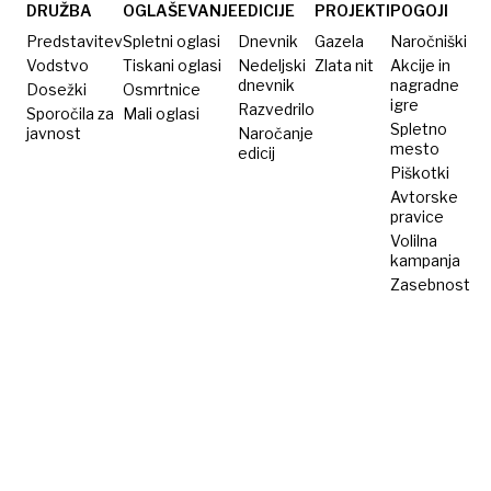
Vintgarju
življenje
DRUŽBA
OGLAŠEVANJE
EDICIJE
PROJEKTI
POGOJI
padla
Predstavitev
Spletni oglasi
Dnevnik
Gazela
Naročniški
skala
Vodstvo
Tiskani oglasi
Nedeljski
Zlata nit
Akcije in
dnevnik
nagradne
Dosežki
Osmrtnice
igre
Razvedrilo
Sporočila za
Mali oglasi
Spletno
javnost
Naročanje
mesto
edicij
Piškotki
Avtorske
pravice
Volilna
kampanja
Zasebnost