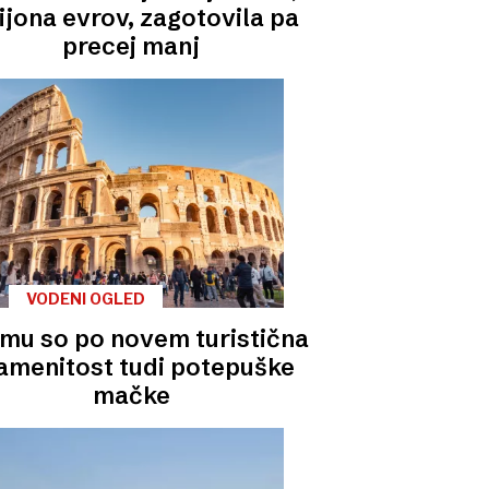
ijona evrov, zagotovila pa
precej manj
VODENI OGLED
imu so po novem turistična
amenitost tudi potepuške
mačke