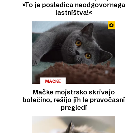
»To je posledica neodgovornega
lastništva!«
MAČKE
Mačke mojstrsko skrivajo
bolečino, rešijo jih le pravočasni
pregledi