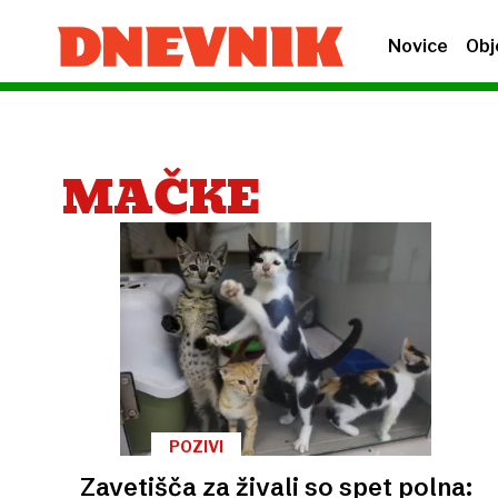
Novice
Obj
MAČKE
POZIVI
Zavetišča za živali so spet polna: