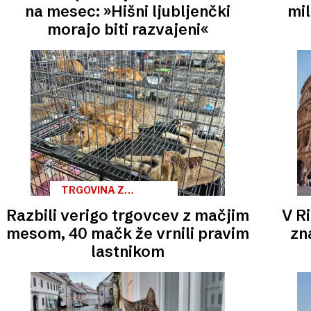
na mesec: »Hišni ljubljenčki
mil
morajo biti razvajeni«
TRGOVINA Z
ŽIVALMI
Razbili verigo trgovcev z mačjim
V R
mesom, 40 mačk že vrnili pravim
zn
lastnikom