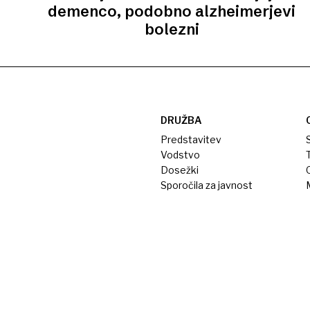
demenco, podobno alzheimerjevi
bolezni
DRUŽBA
Predstavitev
S
Vodstvo
T
Dosežki
Sporočila za javnost
M