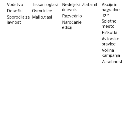
Vodstvo
Tiskani oglasi
Nedeljski
Zlata nit
Akcije in
dnevnik
nagradne
Dosežki
Osmrtnice
igre
Razvedrilo
Sporočila za
Mali oglasi
Spletno
javnost
Naročanje
mesto
edicij
Piškotki
Avtorske
pravice
Volilna
kampanja
Zasebnost