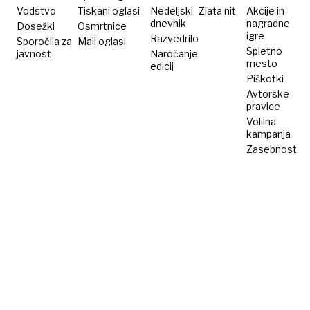
desetih
Vodstvo
Tiskani oglasi
Nedeljski
Zlata nit
Akcije in
dnevnik
nagradne
Dosežki
Osmrtnice
letih
igre
Razvedrilo
Sporočila za
Mali oglasi
Spletno
javnost
Naročanje
mesto
edicij
Piškotki
Avtorske
pravice
Volilna
kampanja
Zasebnost