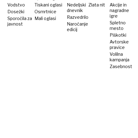
Vodstvo
Tiskani oglasi
Nedeljski
Zlata nit
Akcije in
dnevnik
nagradne
Dosežki
Osmrtnice
igre
Razvedrilo
Sporočila za
Mali oglasi
Spletno
javnost
Naročanje
mesto
edicij
Piškotki
Avtorske
pravice
Volilna
kampanja
Zasebnost