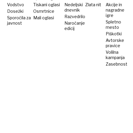
Roka
Vodstvo
Tiskani oglasi
Nedeljski
Zlata nit
Akcije in
dnevnik
nagradne
Dosežki
Ovnička...
Osmrtnice
igre
Razvedrilo
Sporočila za
Mali oglasi
Spletno
javnost
Naročanje
mesto
edicij
Piškotki
Avtorske
pravice
Volilna
kampanja
Zasebnost