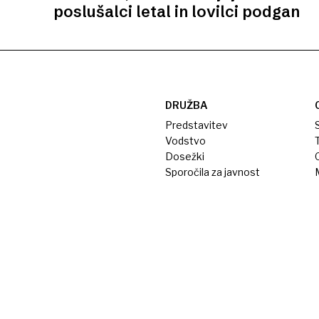
poslušalci letal in lovilci podgan
DRUŽBA
Predstavitev
S
Vodstvo
T
Dosežki
Sporočila za javnost
M