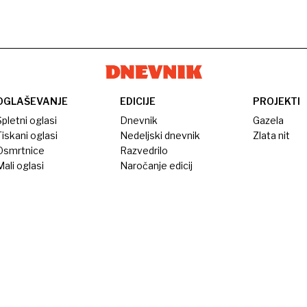
OGLAŠEVANJE
EDICIJE
PROJEKTI
pletni oglasi
Dnevnik
Gazela
iskani oglasi
Nedeljski dnevnik
Zlata nit
Osmrtnice
Razvedrilo
ali oglasi
Naročanje edicij