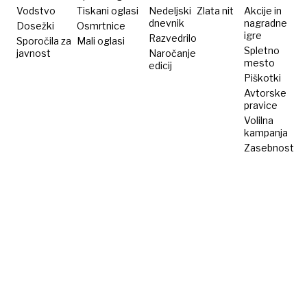
Vodstvo
Tiskani oglasi
Nedeljski
Zlata nit
Akcije in
dnevnik
nagradne
Dosežki
Osmrtnice
igre
Razvedrilo
Sporočila za
Mali oglasi
Spletno
javnost
Naročanje
mesto
edicij
Piškotki
Avtorske
pravice
Volilna
kampanja
Zasebnost