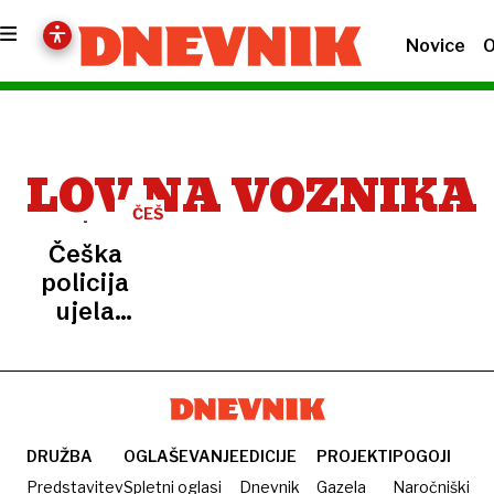
Novice
O
LOV NA VOZNIKA
ČEŠKA
Češka
policija
ujela
"fantomskega
dirkača",
ki ga
lovi od
leta
DRUŽBA
OGLAŠEVANJE
EDICIJE
PROJEKTI
POGOJI
2019
Predstavitev
Spletni oglasi
Dnevnik
Gazela
Naročniški