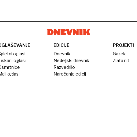
OGLAŠEVANJE
EDICIJE
PROJEKTI
pletni oglasi
Dnevnik
Gazela
iskani oglasi
Nedeljski dnevnik
Zlata nit
Osmrtnice
Razvedrilo
ali oglasi
Naročanje edicij