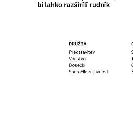
bi lahko razširili rudnik
DRUŽBA
Predstavitev
S
Vodstvo
T
Dosežki
Sporočila za javnost
M