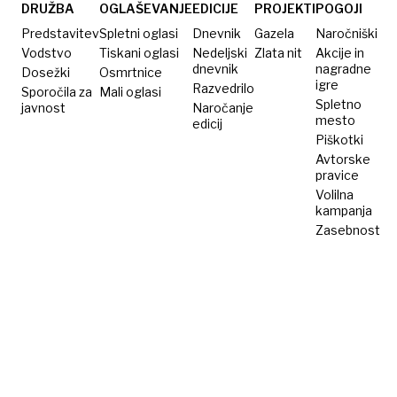
zdaj ne
DRUŽBA
OGLAŠEVANJE
EDICIJE
PROJEKTI
POGOJI
zanima
Predstavitev
Spletni oglasi
Dnevnik
Gazela
Naročniški
Vodstvo
Tiskani oglasi
Nedeljski
Zlata nit
Akcije in
dnevnik
nagradne
Dosežki
Osmrtnice
igre
Razvedrilo
Sporočila za
Mali oglasi
Spletno
javnost
Naročanje
mesto
edicij
Piškotki
Avtorske
pravice
Volilna
kampanja
Zasebnost