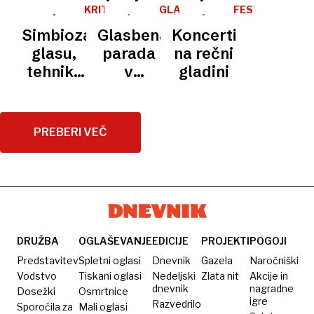
slavi 90
glasbe
prihaja
mesto
KRITIKA
GLASBA
FESTIVAL
let
LJUBLJANA
in tanga
Fantom
Simbioza
Glasbena
Koncerti
iz opere
glasu,
parada
na rečni
tehnike
v
gladini
in
mestnem
interpretacijske
središču
vživetosti
PREBERI VEČ
DRUŽBA
OGLAŠEVANJE
EDICIJE
PROJEKTI
POGOJI
Predstavitev
Spletni oglasi
Dnevnik
Gazela
Naročniški
Vodstvo
Tiskani oglasi
Nedeljski
Zlata nit
Akcije in
dnevnik
nagradne
Dosežki
Osmrtnice
igre
Razvedrilo
Sporočila za
Mali oglasi