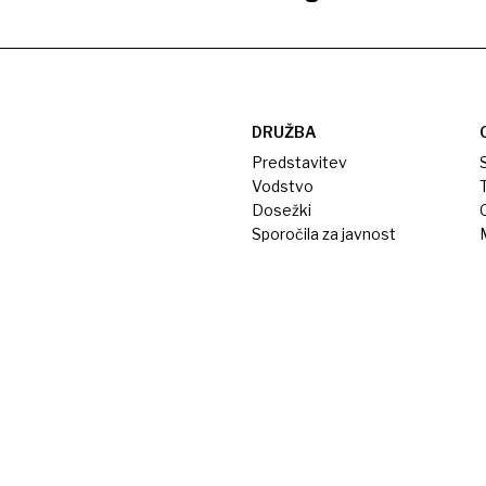
DRUŽBA
Predstavitev
S
Vodstvo
T
Dosežki
Sporočila za javnost
M