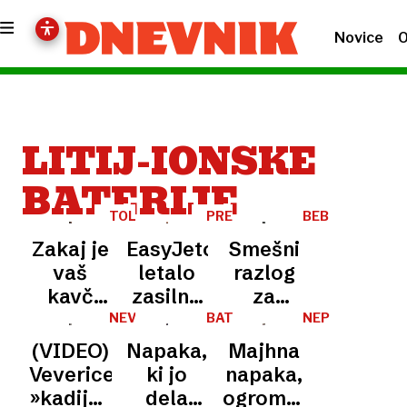
Novice
O
LITIJ-IONSKE
BATERIJE
TOLMAČ
PREPLAH
BEBOP
NEDELJSKEGA
Zakaj je
EasyJetovo
Smešni
vaš
letalo
razlog
kavč
zasilno
za
danes
pristalo
zamudo
NEVAREN
BATERIJE
NEPRAVILNO
TREND
RECIKLIRANJE
nevarnejši,
v Rimu:
leta:
(VIDEO)
Napaka,
Majhna
kot je
potnik
namesto
Veverice
ki jo
napaka,
bil v
posadko
človeka
»kadijo«
dela
ogromna