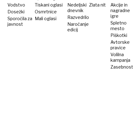
je
Vodstvo
Tiskani oglasi
Nedeljski
Zlata nit
Akcije in
dnevnik
nagradne
Dosežki
grožnja
Osmrtnice
igre
Razvedrilo
Sporočila za
Mali oglasi
nacionalni
Spletno
javnost
Naročanje
varnosti«
mesto
edicij
Piškotki
Avtorske
pravice
Volilna
kampanja
Zasebnost