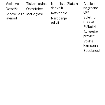
Vodstvo
Tiskani oglasi
Nedeljski
Zlata nit
Akcije in
dnevnik
nagradne
Dosežki
Osmrtnice
igre
Razvedrilo
Sporočila za
Mali oglasi
Spletno
javnost
Naročanje
mesto
edicij
Piškotki
Avtorske
pravice
Volilna
kampanja
Zasebnost