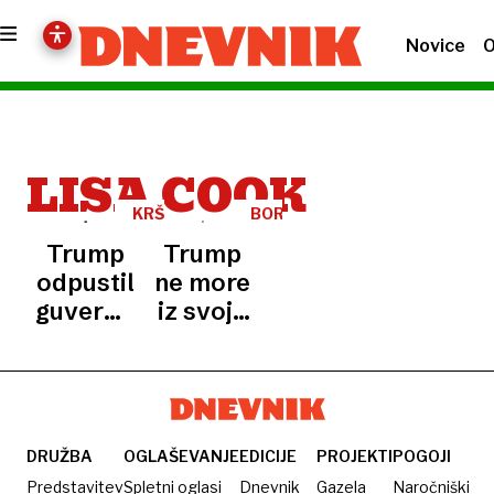
Novice
O
LISA COOK
KRŠIL
BORZNI
ZAKON?
KOMENTAR
Trump
Trump
odpustil
ne more
guvernerko
iz svoje
Feda,
kože
sodnica
njegovo
odločitev
blokirala
DRUŽBA
OGLAŠEVANJE
EDICIJE
PROJEKTI
POGOJI
Predstavitev
Spletni oglasi
Dnevnik
Gazela
Naročniški