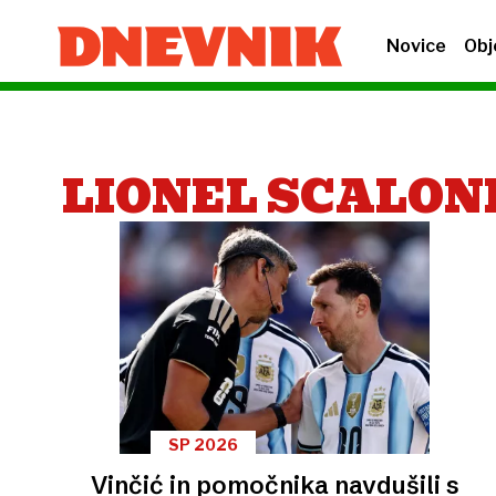
Novice
Obj
LIONEL SCALON
SP 2026
Vinčić in pomočnika navdušili s