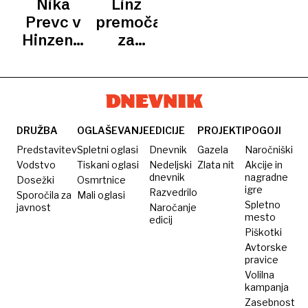
Nika
Linz
LEDU
letalo
kosilnico,
Lobnik
Prevc v
premočan
na
Hinzenbachu
za
Dunaju
še do
Olimpijo
pa s
pete
kočijo
zaporedne
zmage
DRUŽBA
OGLAŠEVANJE
EDICIJE
PROJEKTI
POGOJI
Predstavitev
Spletni oglasi
Dnevnik
Gazela
Naročniški
Vodstvo
Tiskani oglasi
Nedeljski
Zlata nit
Akcije in
dnevnik
nagradne
Dosežki
Osmrtnice
igre
Razvedrilo
Sporočila za
Mali oglasi
Spletno
javnost
Naročanje
mesto
edicij
Piškotki
Avtorske
pravice
Volilna
kampanja
Zasebnost