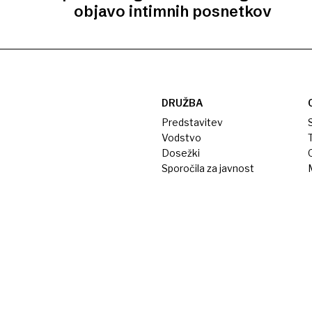
objavo intimnih posnetkov
DRUŽBA
Predstavitev
S
Vodstvo
T
Dosežki
Sporočila za javnost
M