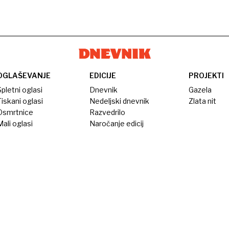
OGLAŠEVANJE
EDICIJE
PROJEKTI
pletni oglasi
Dnevnik
Gazela
iskani oglasi
Nedeljski dnevnik
Zlata nit
Osmrtnice
Razvedrilo
ali oglasi
Naročanje edicij