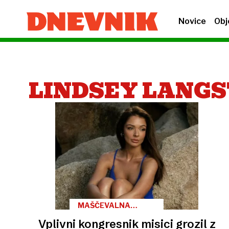
Novice
Obj
LINDSEY LANG
MAŠČEVALNA
PORNOGRAFIJA
Vplivni kongresnik misici grozil z