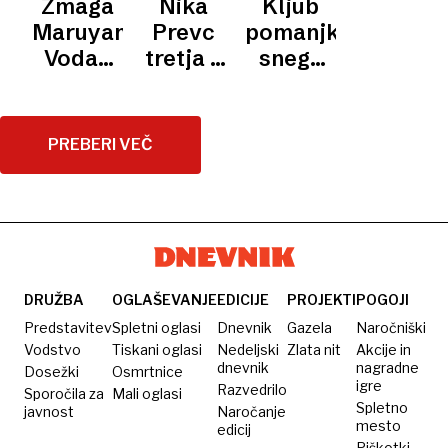
Zmaga
Nika
Kljub
mestu
je tudi
Lillehammerju
Maruyami,
Prevc
pomanjkanju
nekaj
Vodan
tretja v
snega
kislega
deveta,
kvalifikacijah
uvod v
priokusa
Prevc
v
sezono
zasedla
Lillehammerju
ni
PREBERI VEČ
15.
ogrožen
mesto
DRUŽBA
OGLAŠEVANJE
EDICIJE
PROJEKTI
POGOJI
Predstavitev
Spletni oglasi
Dnevnik
Gazela
Naročniški
Vodstvo
Tiskani oglasi
Nedeljski
Zlata nit
Akcije in
dnevnik
nagradne
Dosežki
Osmrtnice
igre
Razvedrilo
Sporočila za
Mali oglasi
Spletno
javnost
Naročanje
mesto
edicij
Piškotki