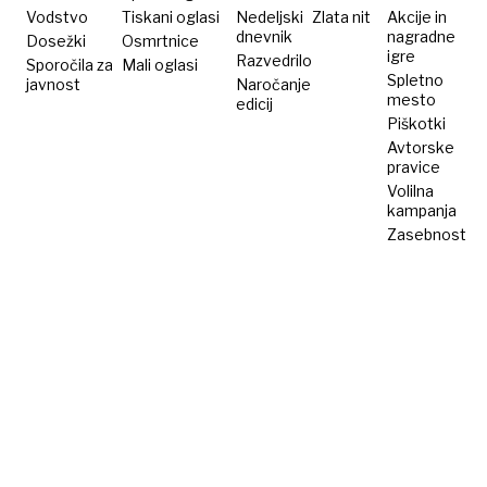
u
Vodstvo
Tiskani oglasi
Nedeljski
Zlata nit
Akcije in
dnevnik
nagradne
Dosežki
Osmrtnice
igre
Razvedrilo
Sporočila za
Mali oglasi
Spletno
javnost
Naročanje
mesto
edicij
Piškotki
Avtorske
pravice
Volilna
kampanja
Zasebnost