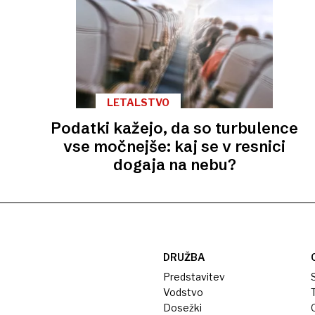
LETALSTVO
Podatki kažejo, da so turbulence
vse močnejše: kaj se v resnici
dogaja na nebu?
DRUŽBA
Predstavitev
S
Vodstvo
T
Dosežki