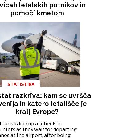
vicah letalskih potnikov in
pomoči kmetom
STATISTIKA
tat razkriva: kam se uvršča
enija in katero letališče je
kralj Evrope?