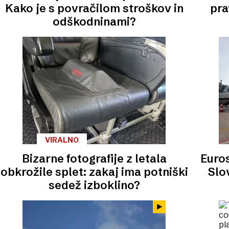
Kako je s povračilom stroškov in
pra
odškodninami?
VIRALNO
Bizarne fotografije z letala
Euros
obkrožile splet: zakaj ima potniški
Slov
sedež izboklino?