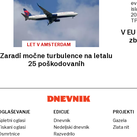
V EU
zb
LET V AMSTERDAM
Zaradi močne turbulence na letalu
25 poškodovanih
OGLAŠEVANJE
EDICIJE
PROJEKTI
pletni oglasi
Dnevnik
Gazela
iskani oglasi
Nedeljski dnevnik
Zlata nit
Osmrtnice
Razvedrilo