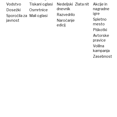
dvigajo
Vodstvo
Tiskani oglasi
Nedeljski
Zlata nit
Akcije in
dnevnik
nagradne
Dosežki
Osmrtnice
igre
Razvedrilo
Sporočila za
Mali oglasi
Spletno
javnost
Naročanje
mesto
edicij
Piškotki
Avtorske
pravice
Volilna
kampanja
Zasebnost