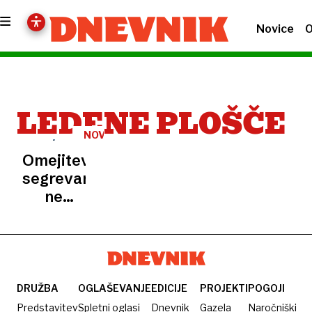
Novice
O
LEDENE PLOŠČE
NOVE
RAZISKAVE
Omejitev
segrevanja
ne
pomaga:
Ledene
plošče
tanjše,
morja
DRUŽBA
OGLAŠEVANJE
EDICIJE
PROJEKTI
POGOJI
se
Predstavitev
Spletni oglasi
Dnevnik
Gazela
Naročniški