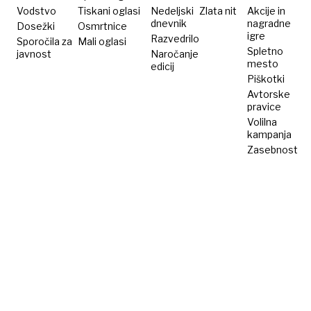
Vodstvo
Tiskani oglasi
Nedeljski
Zlata nit
Akcije in
dnevnik
nagradne
Dosežki
Osmrtnice
igre
Razvedrilo
Sporočila za
Mali oglasi
Spletno
javnost
Naročanje
mesto
edicij
Piškotki
Avtorske
pravice
Volilna
kampanja
Zasebnost