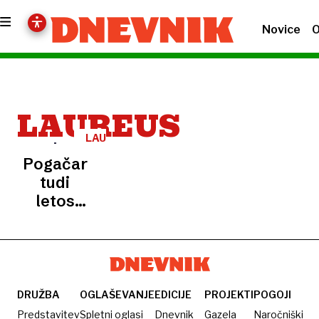
Novice
O
LAUREUS
LAUREUS
Pogačar
tudi
letos
ostal
brez
prestižne
nagrade
DRUŽBA
OGLAŠEVANJE
EDICIJE
PROJEKTI
POGOJI
Predstavitev
Spletni oglasi
Dnevnik
Gazela
Naročniški