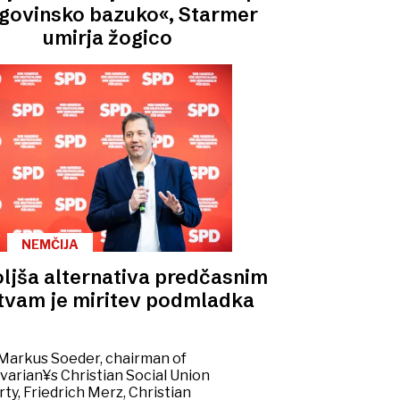
rgovinsko bazuko«, Starmer
umirja žogico
NEMČIJA
ljša alternativa predčasnim
itvam je miritev podmladka