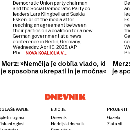
NOVA KOALICIJA V
NEMČIJI
Merz: »Nemčija je dobila vlado, ki
Merz:
je sposobna ukrepati in je močna«
je sp
OGLAŠEVANJE
EDICIJE
PROJEKTI
pletni oglasi
Dnevnik
Gazela
iskani oglasi
Nedeljski dnevnik
Zlata nit