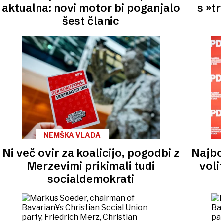
aktualna: novi motor bi poganjalo
s »t
šest članic
NEMŠKA VLADA
Ni več ovir za koalicijo, pogodbi z
Najbo
Merzevimi prikimali tudi
vol
socialdemokrati