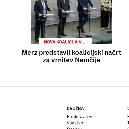
NOVA KOALICIJA V
NEMČIJI
Merz predstavil koalicijski načrt
za vrnitev Nemčije
DRUŽBA
Predstavitev
S
Vodstvo
T