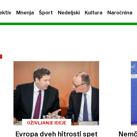
ektiv
Mnenja
Šport
Nedeljski
Kultura
Naročnina
L
OŽIVLJANJE IDEJE
Evropa dveh hitrosti spet
Nemči