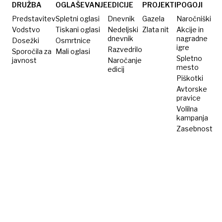
cestnem
DRUŽBA
OGLAŠEVANJE
EDICIJE
PROJEKTI
POGOJI
predoru
Predstavitev
Spletni oglasi
Dnevnik
Gazela
Naročniški
na
Vodstvo
Tiskani oglasi
Nedeljski
Zlata nit
Akcije in
dnevnik
nagradne
Dosežki
Osmrtnice
svetu
igre
Razvedrilo
Sporočila za
Mali oglasi
Spletno
javnost
Naročanje
mesto
edicij
Piškotki
Avtorske
pravice
Volilna
kampanja
Zasebnost