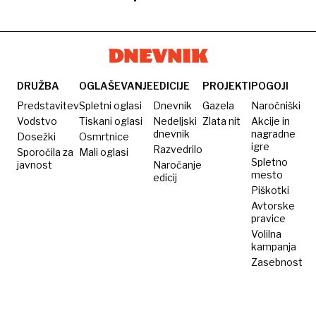
zrak
bi se
je slaba,
agencijo
morali
preverite,
zaradi
gibanju
kje je
ocene o
na
najhuje
kvaliteti
prostem
zraka.
DRUŽBA
OGLAŠEVANJE
EDICIJE
PROJEKTI
POGOJI
Mi smo
Predstavitev
Spletni oglasi
Dnevnik
Gazela
Naročniški
dobili
Vodstvo
Tiskani oglasi
Nedeljski
Zlata nit
Akcije in
dnevnik
nagradne
Dosežki
Osmrtnice
njihov
igre
Razvedrilo
Sporočila za
Mali oglasi
odgovor
Spletno
javnost
Naročanje
mesto
edicij
Piškotki
Avtorske
pravice
Volilna
kampanja
Zasebnost