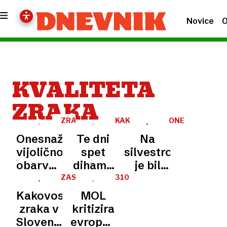
Novice
O
KVALITETA
ZRAKA
ZRAK
KAKOVOST
ONESNAŽENOS
ZRAKA
Onesnaženost:
Te dni
Na
vijolično
spet
silvestrovo
obarvan
dihamo
je bil
merilnik
onesnaženi
zrak
ZASKRBLJUJOČE
310.
MESTO
pomeni
zrak
izredno
Kakovost
MOL
izredno
slab.
zraka v
kritizira
slab
Izogibati
Sloveniji
evropsko