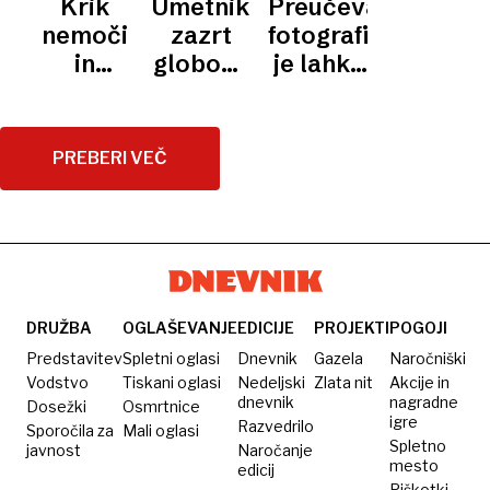
Krik
Umetnik,
Preučevanje
robove
nemoči
zazrt
fotografije
in
globoko
je lahko
upanja
vase
potovanje
navznoter
PREBERI VEČ
DRUŽBA
OGLAŠEVANJE
EDICIJE
PROJEKTI
POGOJI
Predstavitev
Spletni oglasi
Dnevnik
Gazela
Naročniški
Vodstvo
Tiskani oglasi
Nedeljski
Zlata nit
Akcije in
dnevnik
nagradne
Dosežki
Osmrtnice
igre
Razvedrilo
Sporočila za
Mali oglasi
Spletno
javnost
Naročanje
mesto
edicij
Piškotki