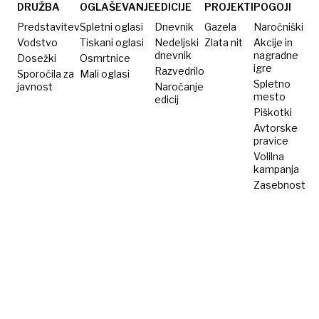
s svojo
zgradil
merilu
DRUŽBA
OGLAŠEVANJE
EDICIJE
PROJEKTI
POGOJI
energijo
paradiž
čudež.
Predstavitev
Spletni oglasi
Dnevnik
Gazela
Naročniški
premikal
Zakaj?
Vodstvo
Tiskani oglasi
Nedeljski
Zlata nit
Akcije in
dnevnik
nagradne
Dosežki
meje
Osmrtnice
igre
Razvedrilo
Sporočila za
Mali oglasi
Spletno
javnost
Naročanje
mesto
edicij
Piškotki
Avtorske
pravice
Volilna
kampanja
Zasebnost