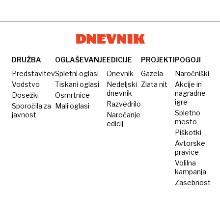
himna
zakaj jih
vseh
sploh
časov?
gledamo,
ko pa
vemo,
DRUŽBA
OGLAŠEVANJE
EDICIJE
PROJEKTI
POGOJI
kakšen
Predstavitev
Spletni oglasi
Dnevnik
Gazela
Naročniški
bo
Vodstvo
Tiskani oglasi
Nedeljski
Zlata nit
Akcije in
dnevnik
nagradne
Dosežki
konec
Osmrtnice
igre
Razvedrilo
Sporočila za
Mali oglasi
Spletno
javnost
Naročanje
mesto
edicij
Piškotki
Avtorske
pravice
Volilna
kampanja
Zasebnost