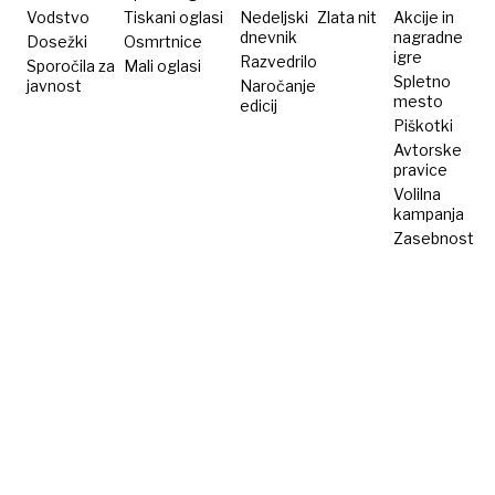
Vodstvo
Tiskani oglasi
Nedeljski
Zlata nit
Akcije in
dnevnik
nagradne
Dosežki
Osmrtnice
igre
Razvedrilo
Sporočila za
Mali oglasi
Spletno
javnost
Naročanje
mesto
edicij
Piškotki
Avtorske
pravice
Volilna
kampanja
Zasebnost