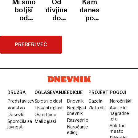
Mi smo
Od
Kam
ZABAVA
vrhunsko
Saint-
sladico
in zakaj
boljši
divjine
danes
Tropez,
z
izginja z
od
do
po
le da za
mravljami:
jedilnikov
Francozov!
superhrane:
Sloveniji:
pol
kuharju
Zakaj je
zakaj so
od
cene
grozi
slovenski
robide
akrobatskih
PREBERI VEČ
zapor
piknik
največji
skokov
pravi
poletni
do
kulinarični
zaklad
kulinaričnih
fenomen
narave
promenad
DRUŽBA
OGLAŠEVANJE
EDICIJE
PROJEKTI
POGOJI
Predstavitev
Spletni oglasi
Dnevnik
Gazela
Naročniški
Vodstvo
Tiskani oglasi
Nedeljski
Zlata nit
Akcije in
dnevnik
nagradne
Dosežki
Osmrtnice
igre
Razvedrilo
Sporočila za
Mali oglasi
Spletno
javnost
Naročanje
mesto
edicij
Piškotki