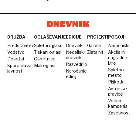
na
za
tudi
mojster:
uporabljam
pločniku
ocene v
ruskega
Tudi
slavnih
vodnikih
kuharja,
mesojedci
ki ga
naročajo
povezujejo
veganske
DRUŽBA
OGLAŠEVANJE
EDICIJE
PROJEKTI
POGOJI
s FSB
jedi
Predstavitev
Spletni oglasi
Dnevnik
Gazela
Naročniški
Vodstvo
Tiskani oglasi
Nedeljski
Zlata nit
Akcije in
dnevnik
nagradne
Dosežki
Osmrtnice
igre
Razvedrilo
Sporočila za
Mali oglasi
Spletno
javnost
Naročanje
mesto
edicij
Piškotki
Avtorske
pravice
Volilna
kampanja
Zasebnost