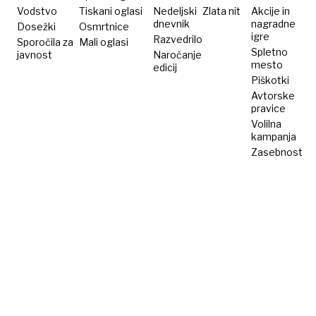
župo?
Vodstvo
Tiskani oglasi
Nedeljski
Zlata nit
Akcije in
dnevnik
nagradne
Dosežki
Osmrtnice
igre
Razvedrilo
Sporočila za
Mali oglasi
Spletno
javnost
Naročanje
mesto
edicij
Piškotki
Avtorske
pravice
Volilna
kampanja
Zasebnost