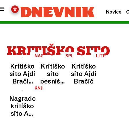
Novice
O
KRITIŠKO SITO
NAGRADA
SPLOŠNO
LITERATURA
Kritiško
Kritiško
Kritiško
sito Ajdi
sito
sito Ajdi
Bračič
pesniški
Bračič
za
zbirki
KNJIGA
roman
To se ne
Nagrado
Kresničevje
pove
kritiško
Ane
sito Ani
Pepelnik
Mawran
za