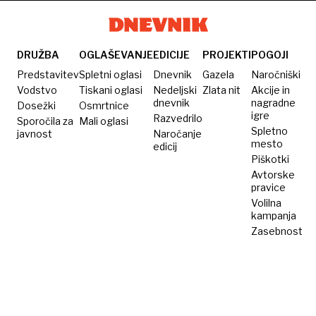
roman
Zabubljena
DRUŽBA
OGLAŠEVANJE
EDICIJE
PROJEKTI
POGOJI
Predstavitev
Spletni oglasi
Dnevnik
Gazela
Naročniški
Vodstvo
Tiskani oglasi
Nedeljski
Zlata nit
Akcije in
dnevnik
nagradne
Dosežki
Osmrtnice
igre
Razvedrilo
Sporočila za
Mali oglasi
Spletno
javnost
Naročanje
mesto
edicij
Piškotki
Avtorske
pravice
Volilna
kampanja
Zasebnost