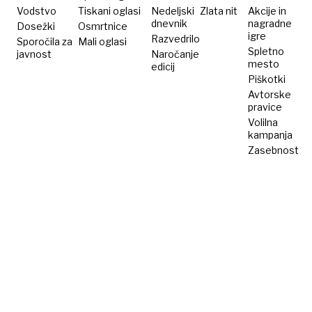
Vodstvo
Tiskani oglasi
Nedeljski
Zlata nit
Akcije in
dnevnik
nagradne
Dosežki
Osmrtnice
igre
Razvedrilo
Sporočila za
Mali oglasi
Spletno
javnost
Naročanje
mesto
edicij
Piškotki
Avtorske
pravice
Volilna
kampanja
Zasebnost