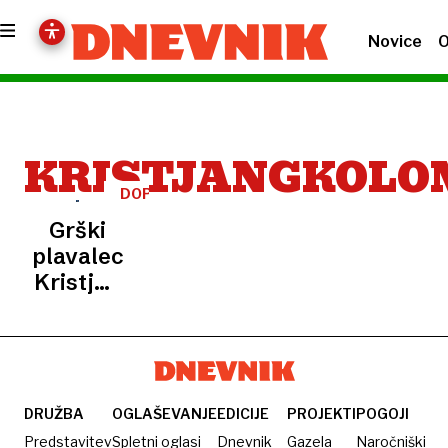
Novice
O
KRISTJANGKOLO
DOPING
Grški
plavalec
Kristjan
Gkolomejev
postal
prvi
dopinški
“superčlovek”
DRUŽBA
OGLAŠEVANJE
EDICIJE
PROJEKTI
POGOJI
Predstavitev
Spletni oglasi
Dnevnik
Gazela
Naročniški