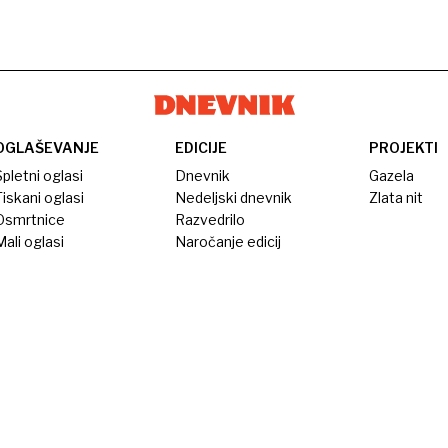
OGLAŠEVANJE
EDICIJE
PROJEKTI
pletni oglasi
Dnevnik
Gazela
iskani oglasi
Nedeljski dnevnik
Zlata nit
Osmrtnice
Razvedrilo
ali oglasi
Naročanje edicij