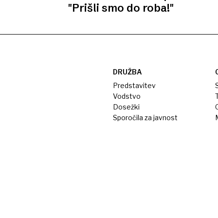
"Prišli smo do roba!"
DRUŽBA
Predstavitev
S
Vodstvo
T
Dosežki
Sporočila za javnost
M