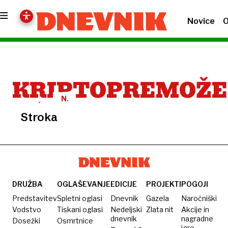
Novice
O
KRIPTOPREMOŽE
N.
N.
Stroka
DRUŽBA
OGLAŠEVANJE
EDICIJE
PROJEKTI
POGOJI
Predstavitev
Spletni oglasi
Dnevnik
Gazela
Naročniški
Vodstvo
Tiskani oglasi
Nedeljski
Zlata nit
Akcije in
dnevnik
nagradne
Dosežki
Osmrtnice
igre