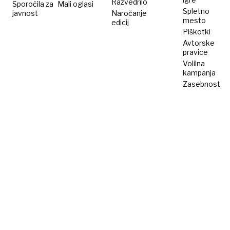
Razvedrilo
Sporočila za
Mali oglasi
Spletno
javnost
Naročanje
mesto
edicij
Piškotki
Avtorske
pravice
Volilna
kampanja
Zasebnost