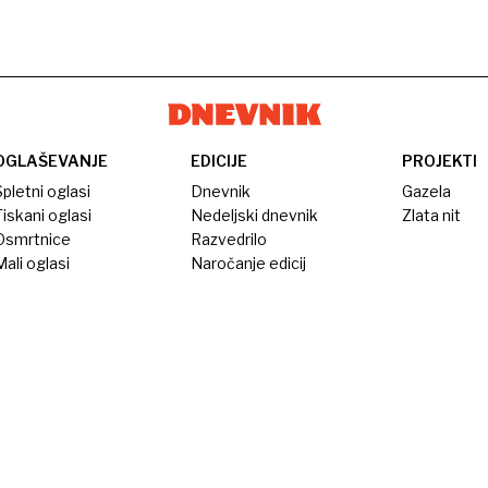
OGLAŠEVANJE
EDICIJE
PROJEKTI
pletni oglasi
Dnevnik
Gazela
iskani oglasi
Nedeljski dnevnik
Zlata nit
Osmrtnice
Razvedrilo
ali oglasi
Naročanje edicij