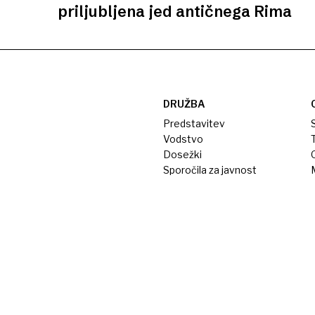
priljubljena jed antičnega Rima
DRUŽBA
Predstavitev
S
Vodstvo
T
Dosežki
Sporočila za javnost
M