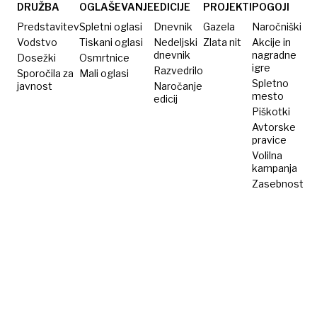
Luksemburga
DRUŽBA
OGLAŠEVANJE
EDICIJE
PROJEKTI
POGOJI
Predstavitev
Spletni oglasi
Dnevnik
Gazela
Naročniški
Vodstvo
Tiskani oglasi
Nedeljski
Zlata nit
Akcije in
dnevnik
nagradne
Dosežki
Osmrtnice
igre
Razvedrilo
Sporočila za
Mali oglasi
Spletno
javnost
Naročanje
mesto
edicij
Piškotki
Avtorske
pravice
Volilna
kampanja
Zasebnost