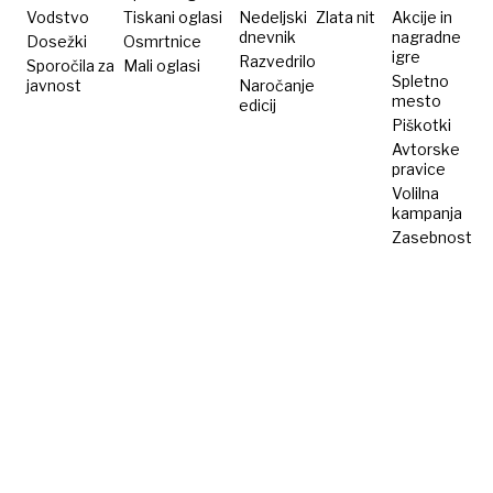
Vodstvo
Tiskani oglasi
Nedeljski
Zlata nit
Akcije in
dnevnik
nagradne
Dosežki
Osmrtnice
igre
Razvedrilo
Sporočila za
Mali oglasi
Spletno
javnost
Naročanje
mesto
edicij
Piškotki
Avtorske
pravice
Volilna
kampanja
Zasebnost