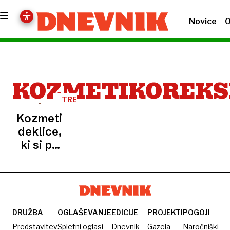
Novice
O
KOZMETIKOREKS
TRENDI
Kozmetikoreksija:
deklice,
ki si po
slojih
nanašajo
kreme
proti
staranju
DRUŽBA
OGLAŠEVANJE
EDICIJE
PROJEKTI
POGOJI
Predstavitev
Spletni oglasi
Dnevnik
Gazela
Naročniški