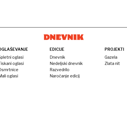
OGLAŠEVANJE
EDICIJE
PROJEKTI
pletni oglasi
Dnevnik
Gazela
iskani oglasi
Nedeljski dnevnik
Zlata nit
Osmrtnice
Razvedrilo
ali oglasi
Naročanje edicij