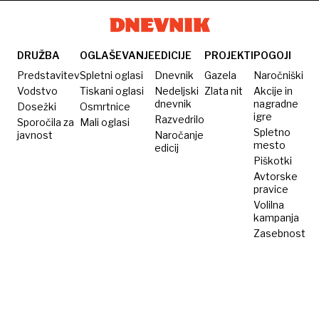
DRUŽBA
OGLAŠEVANJE
EDICIJE
PROJEKTI
POGOJI
Predstavitev
Spletni oglasi
Dnevnik
Gazela
Naročniški
Vodstvo
Tiskani oglasi
Nedeljski
Zlata nit
Akcije in
dnevnik
nagradne
Dosežki
Osmrtnice
igre
Razvedrilo
Sporočila za
Mali oglasi
Spletno
javnost
Naročanje
mesto
edicij
Piškotki
Avtorske
pravice
Volilna
kampanja
Zasebnost