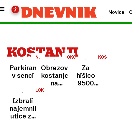
Novice
O
KOSTANJI
N.
OKOLJE
KOSTANJ
N.
Parkiranje
Obrezovanje
Za
v senci
kostanjev
hišico
na
9500
Bregu
evrov
LOKALNO
Izbrali
najemnika
utice za
peko
kostanja