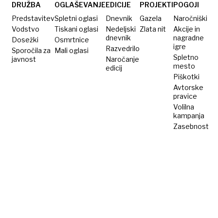
DRUŽBA
OGLAŠEVANJE
EDICIJE
PROJEKTI
POGOJI
Predstavitev
Spletni oglasi
Dnevnik
Gazela
Naročniški
Vodstvo
Tiskani oglasi
Nedeljski
Zlata nit
Akcije in
dnevnik
nagradne
Dosežki
Osmrtnice
igre
Razvedrilo
Sporočila za
Mali oglasi
Spletno
javnost
Naročanje
mesto
edicij
Piškotki
Avtorske
pravice
Volilna
kampanja
Zasebnost