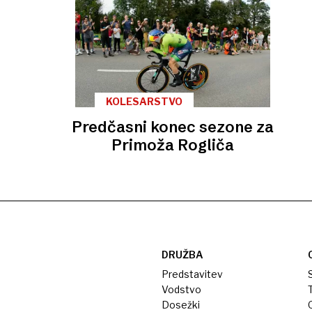
KOLESARSTVO
Predčasni konec sezone za
Primoža Rogliča
DRUŽBA
Predstavitev
S
Vodstvo
T
Dosežki