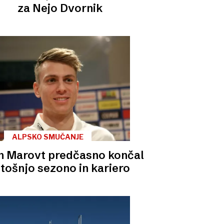
za Nejo Dvornik
ALPSKO SMUČANJE
n Marovt predčasno končal
etošnjo sezono in kariero