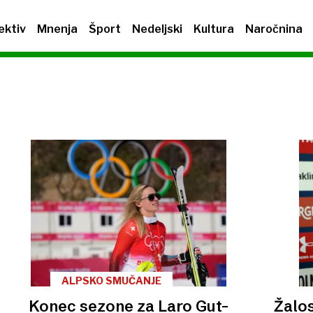
ektiv
Mnenja
Šport
Nedeljski
Kultura
Naročnina
ALPSKO SMUČANJE
Konec sezone za Laro Gut-
Žalos