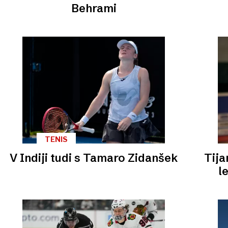
Behrami
TENIS
V Indiji tudi s Tamaro Zidanšek
Tija
l