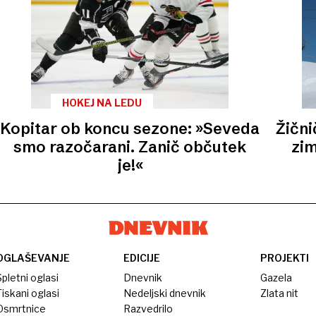
HOKEJ NA LEDU
Kopitar ob koncu sezone: »Seveda
Žični
smo razočarani. Zanič občutek
zim
je!«
OGLAŠEVANJE
EDICIJE
PROJEKTI
pletni oglasi
Dnevnik
Gazela
iskani oglasi
Nedeljski dnevnik
Zlata nit
Osmrtnice
Razvedrilo