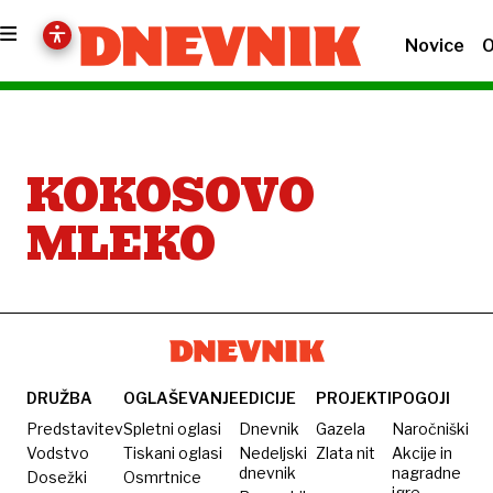
Novice
O
KOKOSOVO
MLEKO
DRUŽBA
OGLAŠEVANJE
EDICIJE
PROJEKTI
POGOJI
Predstavitev
Spletni oglasi
Dnevnik
Gazela
Naročniški
Vodstvo
Tiskani oglasi
Nedeljski
Zlata nit
Akcije in
dnevnik
nagradne
Dosežki
Osmrtnice
igre