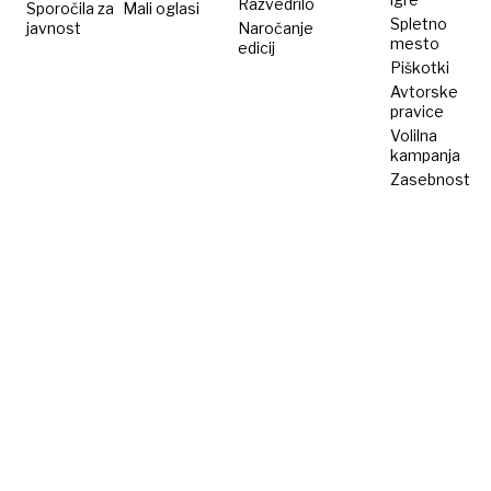
Razvedrilo
Sporočila za
Mali oglasi
Spletno
javnost
Naročanje
mesto
edicij
Piškotki
Avtorske
pravice
Volilna
kampanja
Zasebnost