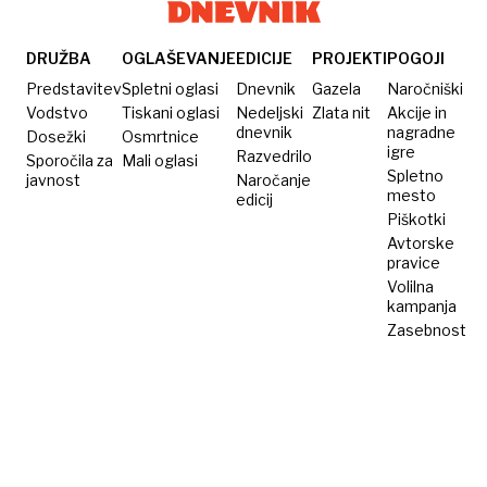
podobno
alzheimerjevi
bolezni
DRUŽBA
OGLAŠEVANJE
EDICIJE
PROJEKTI
POGOJI
Predstavitev
Spletni oglasi
Dnevnik
Gazela
Naročniški
Vodstvo
Tiskani oglasi
Nedeljski
Zlata nit
Akcije in
dnevnik
nagradne
Dosežki
Osmrtnice
igre
Razvedrilo
Sporočila za
Mali oglasi
Spletno
javnost
Naročanje
mesto
edicij
Piškotki
Avtorske
pravice
Volilna
kampanja
Zasebnost