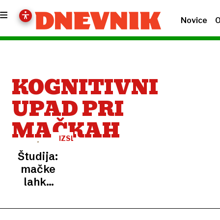
Novice
O
KOGNITIVNI
UPAD PRI
MAČKAH
IZSLEDKI
Študija:
mačke
lahko
razvijejo
demenco,