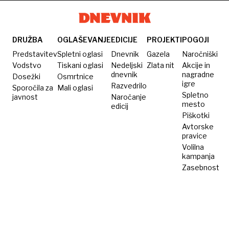
ugriznila
kača
DRUŽBA
OGLAŠEVANJE
EDICIJE
PROJEKTI
POGOJI
Predstavitev
Spletni oglasi
Dnevnik
Gazela
Naročniški
Vodstvo
Tiskani oglasi
Nedeljski
Zlata nit
Akcije in
dnevnik
nagradne
Dosežki
Osmrtnice
igre
Razvedrilo
Sporočila za
Mali oglasi
Spletno
javnost
Naročanje
mesto
edicij
Piškotki
Avtorske
pravice
Volilna
kampanja
Zasebnost